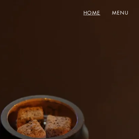
HOME
MENU
ここでしか味わえない、和のシーシャ体験を。
心を整え、感覚を研ぎ澄ませる時間。
静寂の中で漂う煙とともに、
馴染みある香りに癒され、新しい香りに心が弾む。
その瞬間ごとに違った表情を見せる。
シーシャの味わいもまた、
日本の四季が移ろうように、
日々の喧騒を忘れる、穏やかなひととき。
香りとともに心を解き放ち、
深く息を吸い、ゆるやかに吐き出す。
静かに流れる時間の中で、